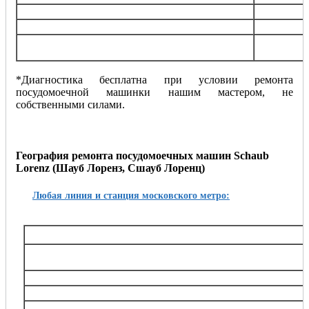
Замена солевого дозатора
от 100
Устранение засора
от 100
Установка и подключение посудомоечной
от 150
машинки
*Диагностика бесплатна при условии ремонта
посудомоечной машинки нашим мастером, не
собственными силами.
География ремонта посудомоечных машин Schaub
Lorenz (Шауб Лоренз, Сшауб Лоренц)
Любая линия и станция московского метро:
Таганско-Краснопресненская
Баррикадная,, Беговая, Волгоградский проспект, Выхино, Жулебино, Китай-город, 
Октябрьское поле, Планерная, Полежаевская, Пролетарская, Пушкинская, Рязанский
Тушинская, Улица 1905 года, Щукин
Калининская
Авиамоторная, Марксистская, Новогиреево, Новокосино, Перово, 
Замоскворецкая