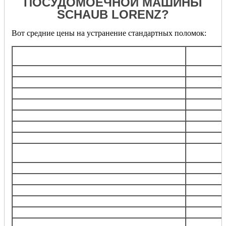
ПОСУДОМОЕЧНОЙ МАШИНЫ
SCHAUB LORENZ?
Вот средние цены на устранение стандартных поломок:
Обща
Услуга
стоимос
Диагностика
бесплат
Замена/ремонт
электронного блока
от 180
Замена кнопки панели управления
от 600
Замена любого насоса
от 900
Замена клапанов подачи воды
от 120
Прочистка,замена фильтра забора/слива воды
от 600
Замена ТЭНа
от 800
Замена гидростопа, сливной трубки,
от 100
патрубков
Замена запирающего устройства (УБЛ)
от 100
Замена шнура питания
от 600
Замена, ремонт элеткродвигателя
от 150
Замена датчика уровня воды, температуры
от 600
Обнуление, перепрошивка модуля управления
от 129
Замена порошкового дозатора
от 100