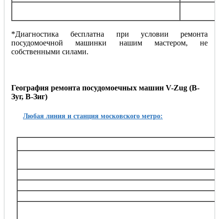
Установка и подключение посудомоечной
от 150
машинки
*Диагностика бесплатна при условии ремонта
посудомоечной машинки нашим мастером, не
собственными силами.
География ремонта посудомоечных машин V-Zug (В-
Зуг, В-Зиг)
Любая линия и станция московского метро:
Таганско-Краснопресненская
Баррикадная,, Беговая, Волгоградский проспект, Выхино, Жулебино, Китай-город, 
Октябрьское поле, Планерная, Полежаевская, Пролетарская, Пушкинская, Рязанский
Тушинская, Улица 1905 года, Щукин
Калининская
Авиамоторная, Марксистская, Новогиреево, Новокосино, Перово, 
Замоскворецкая
Автозаводская, Алма-Атинская, Аэропорт, Белорусская, Водный стадион, Войко
Каширская, Коломенская, Красногвардейская, Маяковская, Новокузнецкая, Орехов
Театральная, Царицыно