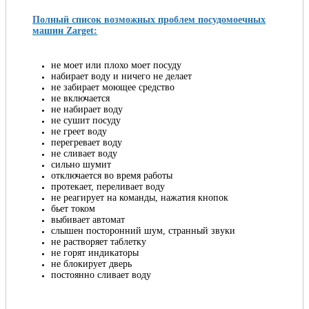
Полный список возможных проблем посудомоечных
машин Zarget:
не моет или плохо моет посуду
набирает воду и ничего не делает
не забирает моющее средство
не включается
не набирает воду
не сушит посуду
не греет воду
перегревает воду
не сливает воду
сильно шумит
отключается во время работы
протекает, переливает воду
не реагирует на команды, нажатия кнопок
бьет током
выбивает автомат
слышен посторонний шум, странный звуки
не растворяет таблетку
не горят индикаторы
не блокирует дверь
постоянно сливает воду