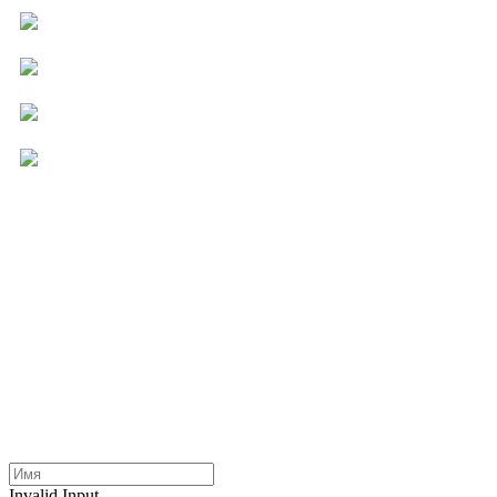
Компьютерная помощь
Ремонт бытовой техники
Мастер на час
Услуги для бизнеса
Другие услуги
Invalid Input