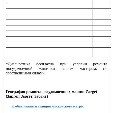
патрубков
Замена запирающего устройства (УБЛ)
от 100
Замена шнура питания
от 600
Замена, ремонт элеткродвигателя
от 150
Замена датчика уровня воды, температуры
от 600
Обнуление, перепрошивка модуля управления
от 129
Замена порошкового дозатора
от 100
Замена солевого дозатора
от 100
Устранение засора
от 100
Установка и подключение посудомоечной
от 150
машинки
*Диагностика бесплатна при условии ремонта
посудомоечной машинки нашим мастером, не
собственными силами.
География ремонта посудомоечных машин Zarget
(Заргет, Заргэт, Заргит)
Любая линия и станция московского метро: