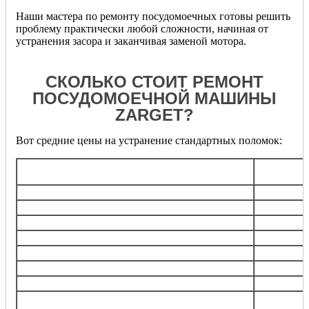
Наши мастера по ремонту посудомоечных готовы решить
проблему практически любой сложности, начиная от
устранения засора и заканчивая заменой мотора.
СКОЛЬКО СТОИТ РЕМОНТ
ПОСУДОМОЕЧНОЙ МАШИНЫ
ZARGET?
Вот средние цены на устранение стандартных поломок:
Обща
Услуга
стоимос
Диагностика
бесплат
Замена/ремонт
электронного блока
от 180
Замена кнопки панели управления
от 600
Замена любого насоса
от 900
Замена клапанов подачи воды
от 120
Прочистка,замена фильтра забора/слива воды
от 600
Замена ТЭНа
от 800
Замена гидростопа, сливной трубки,
от 100