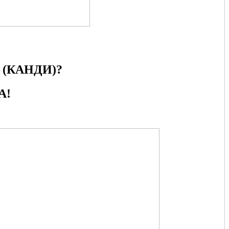
(КАНДИ)?
А!