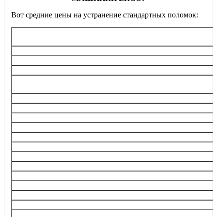
Вот средние цены на устранение стандартных поломок:
Услуга
Диагностика
Замена ТЭНа (нагревательного элемента)
Замена/ремонт подшипника барабана
Замена электронного блока управления, ремонт кнопок,
переключателей
Перепрошивка управляющего модуля
Замена любого насоса
Замена клапанов набора воды (впускной)
Замена электродвигателя
Замена ремня
Замена датчика
Замена амортизаторов, пружин
Замена барабана
Прочистка, замена фильтра забора воды
Замена манжеты люка
Замена УБЛ (устройства блокировки люка)
Изъятие инородного предмета