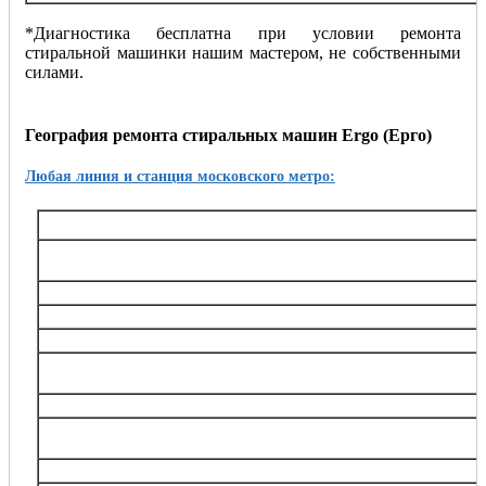
*Диагностика бесплатна при условии ремонта
стиральной машинки нашим мастером, не собственными
силами.
География ремонта стиральных машин Ergo (Ерго)
Любая линия и станция московского метро:
Таганско-Краснопресненская
Баррикадная,, Беговая, Волгоградский проспект, Выхино, Жулебино, Китай-город, 
Октябрьское поле, Планерная, Полежаевская, Пролетарская, Пушкинская, Рязанский
Тушинская, Улица 1905 года, Щукин
Калининская
Авиамоторная, Марксистская, Новогиреево, Новокосино, Перово, 
Замоскворецкая
Автозаводская, Алма-Атинская, Аэропорт, Белорусская, Водный стадион, Войко
Каширская, Коломенская, Красногвардейская, Маяковская, Новокузнецкая, Орехов
Театральная, Царицыно
Серпуховско-Тимирязевская
Алтуфьево, Аннино, Бибирево, Боровицкая, Бульвар Дмитрия Донского, Владыки
Нагорная, Нахимовский проспект, Отрадное, Петровско-Разумовская, Полянка, Праж
Тимирязевская, Тульская, Улица Академика Янгеля, Цветной бульва
Калужско-Рижская