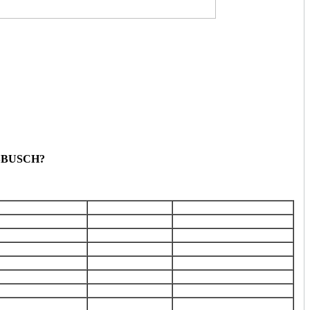
BUSCH?
ость
Качество детали
Время выполнения
*
-
1-2 часа
оригинал
1-2 часа
оригинал
1-2 часа
оригинал
1-2 часа
оригинал
1-2 часа
оригинал
1-2 часа
оригинал
1-2 часа