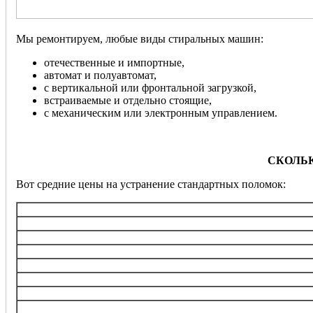
Мы ремонтируем, любые виды стиральных машин:
отечественные и импортные,
автомат и полуавтомат,
с вертикальной или фронтальной загрузкой,
встраиваемые и отдельно стоящие,
с механическим или электронным управлением.
СКОЛЬ
Вот средние цены на устранение стандартных поломок:
Услуга
Диагностика
Замена ТЭНа (нагревательного э
Замена/ремонт подшипника ба
Замена электронного блока управления, ремонт
Перепрошивка управляющего 
Замена любого насоса
Замена клапанов набора воды (в