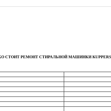
КО СТОИТ РЕМОНТ СТИРАЛЬНОЙ МАШИНКИ KUPPERS
Общая стоим
бесплатно
лемента)
от 1890
рабана
от 3990
 кнопок, переключателей
от 1790
модуля
от 1990
от 1690
пускной)
от 1190