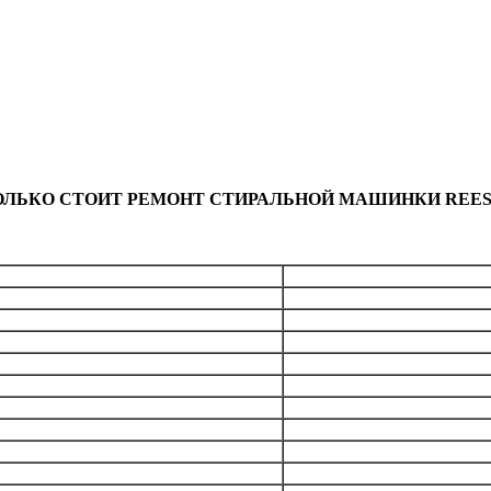
ОЛЬКО СТОИТ РЕМОНТ СТИРАЛЬНОЙ МАШИНКИ REES
Общая стоим
бесплатно
лемента)
от 1890
рабана
от 3990
 кнопок, переключателей
от 1790
модуля
от 1990
от 1690
пускной)
от 1190
я
от 1990
от 1490