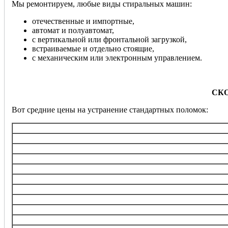
Мы ремонтируем, любые виды стиральных машин:
отечественные и импортные,
автомат и полуавтомат,
с вертикальной или фронтальной загрузкой,
встраиваемые и отдельно стоящие,
с механическим или электронным управлением.
СК
Вот средние цены на устранение стандартных поломок:
Услуга
Диагностика
Замена ТЭНа (нагревательного э
Замена/ремонт подшипника ба
Замена электронного блока управления, ремонт
Перепрошивка управляющего 
Замена любого насоса
Замена клапанов набора воды (в
Замена электродвигател
Замена ремня