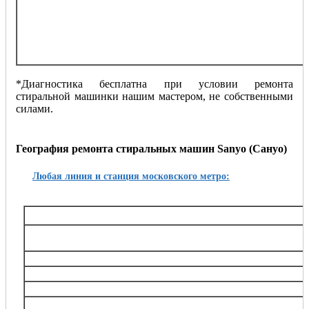
стиральная машинка не полощет
подключение стиральной машинки
замена стиральной машинки
демонтаж стиральной машинки
любые другие проблемы
*Диагностика бесплатна при условии ремонта
стиральной машинки нашим мастером, не собственными
силами.
География ремонта стиральных машин Sanyo (Сануо)
Любая линия и станция московского метро:
Таганско-Краснопресненская
Баррикадная,, Беговая, Волгоградский проспект, Выхино, Жулебино, Китай-город, 
Октябрьское поле, Планерная, Полежаевская, Пролетарская, Пушкинская, Рязанский
Тушинская, Улица 1905 года, Щукин
Калининская
Авиамоторная, Марксистская, Новогиреево, Новокосино, Перово, 
Замоскворецкая
Автозаводская, Алма-Атинская, Аэропорт, Белорусская, Водный стадион, Войко