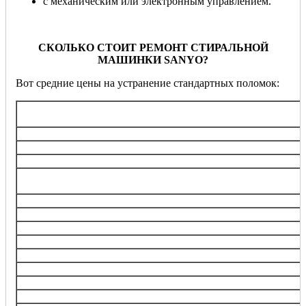
с механическим или электронным управлением.
СКОЛЬКО СТОИТ РЕМОНТ СТИРАЛЬНОЙ
МАШИНКИ SANYO?
Вот средние цены на устранение стандартных поломок:
Услуга
Диагностика
Замена ТЭНа (нагревательного элемента)
Замена/ремонт подшипника барабана
Замена электронного блока управления, ремонт кнопок,
переключателей
Перепрошивка управляющего модуля
Замена любого насоса
Замена клапанов набора воды (впускной)
Замена электродвигателя
Замена ремня
Замена датчика
Замена амортизаторов, пружин
Замена барабана