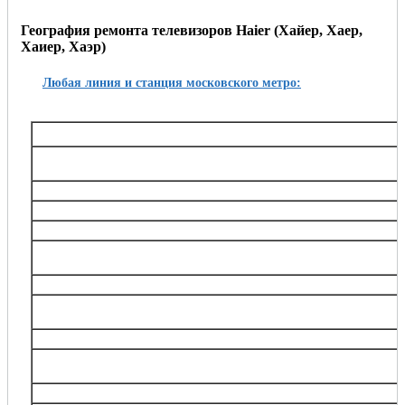
География ремонта телевизоров Haier (Хайер, Хаер,
Хаиер, Хаэр)
Любая линия и станция московского метро:
Таганско-Краснопресненская
Баррикадная,, Беговая, Волгоградский проспект, Выхино, Жулебино, Китай-город, 
Октябрьское поле, Планерная, Полежаевская, Пролетарская, Пушкинская, Рязанский
Тушинская, Улица 1905 года, Щукин
Калининская
Авиамоторная, Марксистская, Новогиреево, Новокосино, Перово, 
Замоскворецкая
Автозаводская, Алма-Атинская, Аэропорт, Белорусская, Водный стадион, Войко
Каширская, Коломенская, Красногвардейская, Маяковская, Новокузнецкая, Орехов
Театральная, Царицыно
Серпуховско-Тимирязевская
Алтуфьево, Аннино, Бибирево, Боровицкая, Бульвар Дмитрия Донского, Владыки
Нагорная, Нахимовский проспект, Отрадное, Петровско-Разумовская, Полянка, Праж
Тимирязевская, Тульская, Улица Академика Янгеля, Цветной бульва
Калужско-Рижская
Академическая, Алексеевская, Бабушкинская, Беляево, Ботанический сад, ВДНХ
проспект, Медведково, Новоясеневская, Новые Черёмушки, Октябрьская, Про
Сухаревская, Тёплый Стан, Тургеневская, Третьяковска
Арбатско-Покровская