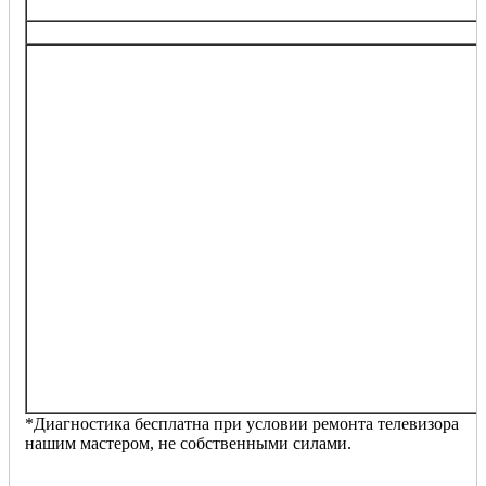
Ремонт/замена инвертора
Настройка телевизора
Решение любых других проблем телевизора:
не включается
телевизионный индикатор не загорается или мигает
изображение исчезает через несколько минут
не реагирует на пульт
что-то не так со звуком, нет звука, хрипит
сломалось антенное гнездо/разъем
качество изображения сильно ухудшилось
изображение мерцает, полосит, искажается
постоянно перезагружается
телевизор издает странные звуки
на экране преобладает определенный цвет
изображение слабое, бледное
отсутствует сигнал антенны
не видит другие устройства (приставка, джойстики,
dvd-проигрыватель, флешку и т.п.)
другие проблемы
*Диагностика бесплатна при условии ремонта телевизора
нашим мастером, не собственными силами.