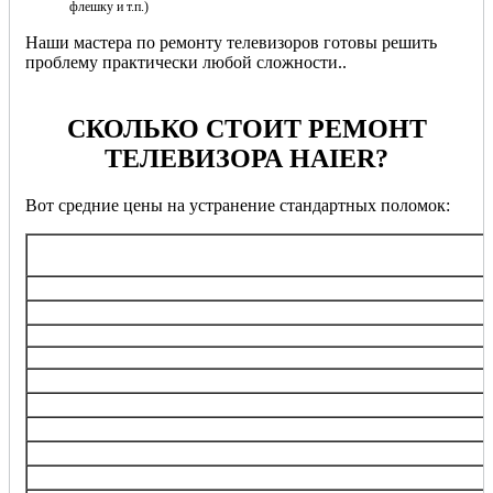
флешку и т.п.)
Наши мастера по ремонту телевизоров готовы решить
проблему практически любой сложности..
СКОЛЬКО СТОИТ РЕМОНТ
ТЕЛЕВИЗОРА HAIER?
Вот средние цены на устранение стандартных поломок:
Перечень услуг
Выезд мастера при заказе ремонта
Диагностика при заказе ремонта
Профилактика стабильной работы
Ремонт/замена разъемов
Ремонт/замена экрана, дисплея
Ремонт корпусных элементов
Ремонт/замена динамиков
Ремонт/замена блока питания
Ремонт/замена блока обработки сигнала