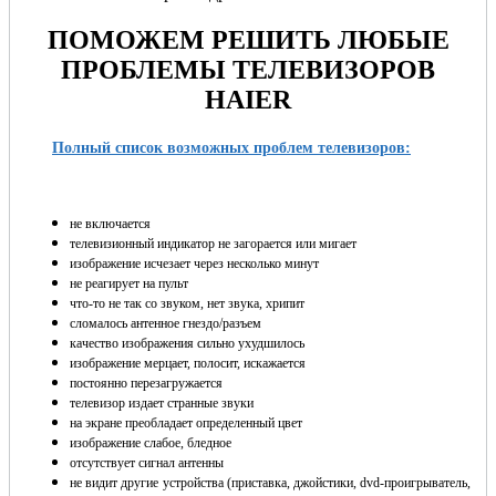
ПОМОЖЕМ РЕШИТЬ ЛЮБЫЕ
ПРОБЛЕМЫ ТЕЛЕВИЗОРОВ
HAIER
Полный список возможных проблем телевизоров:
не включается
телевизионный индикатор не загорается или мигает
изображение исчезает через несколько минут
не реагирует на пульт
что-то не так со звуком, нет звука, хрипит
сломалось антенное гнездо/разъем
качество изображения сильно ухудшилось
изображение мерцает, полосит, искажается
постоянно перезагружается
телевизор издает странные звуки
на экране преобладает определенный цвет
изображение слабое, бледное
отсутствует сигнал антенны
не видит другие устройства (приставка, джойстики, dvd-проигрыватель,