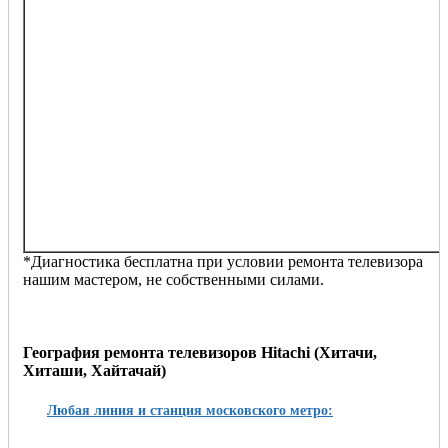
изображение исчезает через несколько минут
не реагирует на пульт
что-то не так со звуком, нет звука, хрипит
сломалось антенное гнездо/разъем
качество изображения сильно ухудшилось
изображение мерцает, полосит, искажается
постоянно перезагружается
телевизор издает странные звуки
на экране преобладает определенный цвет
изображение слабое, бледное
отсутствует сигнал антенны
не видит другие устройства (приставка, джойстики,
dvd-проигрыватель, флешку и т.п.)
другие проблемы
*Диагностика бесплатна при условии ремонта телевизора
нашим мастером, не собственными силами.
География ремонта телевизоров Hitachi (Хитачи,
Хиташи, Хайтачай)
Любая линия и станция московского метро: