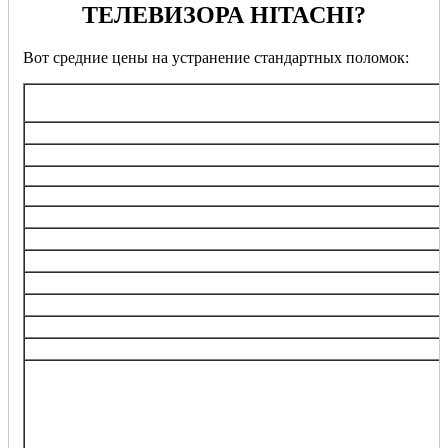
ТЕЛЕВИЗОРА HITACHI?
Вот средние цены на устранение стандартных поломок:
Перечень услуг
Выезд мастера при заказе ремонта
Диагностика при заказе ремонта
Профилактика стабильной работы
Ремонт/замена разъемов
Ремонт/замена экрана, дисплея
Ремонт корпусных элементов
Ремонт/замена динамиков
Ремонт/замена блока питания
Ремонт/замена блока обработки сигнала
Ремонт/замена инвертора
Настройка телевизора
Решение любых других проблем телевизора:
не включается
телевизионный индикатор не загорается или мигает