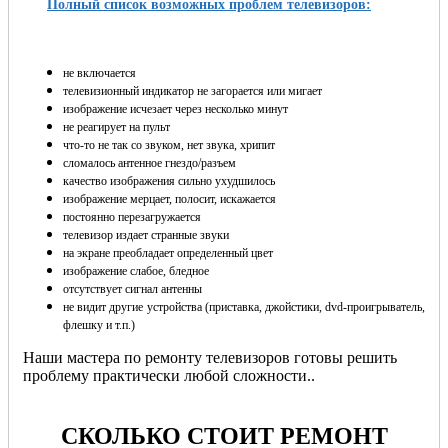
Полный список возможных проблем телевизоров:
не включается
телевизионный индикатор не загорается или мигает
изображение исчезает через несколько минут
не реагирует на пульт
что-то не так со звуком, нет звука, хрипит
сломалось антенное гнездо/разъем
качество изображения сильно ухудшилось
изображение мерцает, полосит, искажается
постоянно перезагружается
телевизор издает странные звуки
на экране преобладает определенный цвет
изображение слабое, бледное
отсутствует сигнал антенны
не видит другие устройства (приставка, джойстики, dvd-проигрыватель,
флешку и т.п.)
Наши мастера по ремонту телевизоров готовы решить
проблему практически любой сложности..
СКОЛЬКО СТОИТ РЕМОНТ