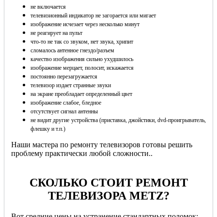
не включается
телевизионный индикатор не загорается или мигает
изображение исчезает через несколько минут
не реагирует на пульт
что-то не так со звуком, нет звука, хрипит
сломалось антенное гнездо/разъем
качество изображения сильно ухудшилось
изображение мерцает, полосит, искажается
постоянно перезагружается
телевизор издает странные звуки
на экране преобладает определенный цвет
изображение слабое, бледное
отсутствует сигнал антенны
не видит другие устройства (приставка, джойстики, dvd-проигрыватель,
флешку и т.п.)
Наши мастера по ремонту телевизоров готовы решить
проблему практически любой сложности..
СКОЛЬКО СТОИТ РЕМОНТ
ТЕЛЕВИЗОРА METZ?
Вот средние цены на устранение стандартных поломок: