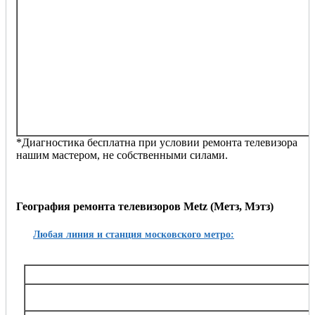
сломалось антенное гнездо/разъем
качество изображения сильно ухудшилось
изображение мерцает, полосит, искажается
постоянно перезагружается
телевизор издает странные звуки
на экране преобладает определенный цвет
изображение слабое, бледное
отсутствует сигнал антенны
не видит другие устройства (приставка, джойстики,
dvd-проигрыватель, флешку и т.п.)
другие проблемы
*Диагностика бесплатна при условии ремонта телевизора
нашим мастером, не собственными силами.
География ремонта телевизоров Metz (Метз, Мэтз)
Любая линия и станция московского метро:
Таганско-Краснопресненская
Баррикадная,, Беговая, Волгоградский проспект, Выхино, Жулебино, Китай-город, 
Октябрьское поле, Планерная, Полежаевская, Пролетарская, Пушкинская, Рязанский
Тушинская, Улица 1905 года, Щукин