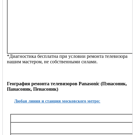
качество изображения сильно ухудшилось
изображение мерцает, полосит, искажается
постоянно перезагружается
телевизор издает странные звуки
на экране преобладает определенный цвет
изображение слабое, бледное
отсутствует сигнал антенны
не видит другие устройства (приставка, джойстики,
dvd-проигрыватель, флешку и т.п.)
другие проблемы
*Диагностика бесплатна при условии ремонта телевизора
нашим мастером, не собственными силами.
География ремонта телевизоров Panasonic (Пэнасоник,
Панасоник, Пенасоник)
Любая линия и станция московского метро:
Таганско-Краснопресненская
Баррикадная,, Беговая, Волгоградский проспект, Выхино, Жулебино, Китай-город, 
Октябрьское поле, Планерная, Полежаевская, Пролетарская, Пушкинская, Рязанский
Тушинская, Улица 1905 года, Щукин