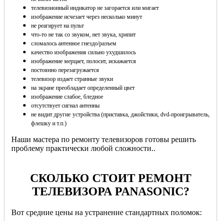
телевизионный индикатор не загорается или мигает
изображение исчезает через несколько минут
не реагирует на пульт
что-то не так со звуком, нет звука, хрипит
сломалось антенное гнездо/разъем
качество изображения сильно ухудшилось
изображение мерцает, полосит, искажается
постоянно перезагружается
телевизор издает странные звуки
на экране преобладает определенный цвет
изображение слабое, бледное
отсутствует сигнал антенны
не видит другие устройства (приставка, джойстики, dvd-проигрыватель,
флешку и т.п.)
Наши мастера по ремонту телевизоров готовы решить
проблему практически любой сложности..
СКОЛЬКО СТОИТ РЕМОНТ
ТЕЛЕВИЗОРА PANASONIC?
Вот средние цены на устранение стандартных поломок: