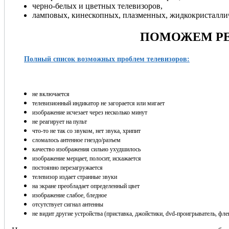
черно-белых и цветных телевизоров,
ламповых, кинескопных, плазменных, жидкокристаллич
ПОМОЖЕМ РЕ
Полный список возможных проблем телевизоров:
не включается
телевизионный индикатор не загорается или мигает
изображение исчезает через несколько минут
не реагирует на пульт
что-то не так со звуком, нет звука, хрипит
сломалось антенное гнездо/разъем
качество изображения сильно ухудшилось
изображение мерцает, полосит, искажается
постоянно перезагружается
телевизор издает странные звуки
на экране преобладает определенный цвет
изображение слабое, бледное
отсутствует сигнал антенны
не видит другие устройства (приставка, джойстики, dvd-проигрыватель, флеш