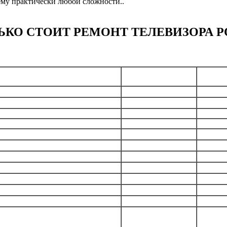
ему практически любой сложности..
ЬКО СТОИТ РЕМОНТ ТЕЛЕВИЗОРА P
Стои
ечень услуг
Гарантия на работу
(ру
а при заказе ремонта
-
бесп
 при заказе ремонта
-
бесп
а стабильной работы
3 месяца
от 
замена разъемов
3 месяца
от 
ена экрана, дисплея
3 месяца
от 
рпусных элементов
3 месяца
от 
замена динамиков
3 месяца
от 
мена блока питания
3 месяца
от 
блока обработки сигнала
3 месяца
от 
замена инвертора
3 месяца
от 
йка телевизора
-
от 
угих проблем телевизора: