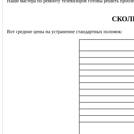
Наши мастера по ремонту телевизоров готовы решить пробл
СКОЛ
Вот средние цены на устранение стандартных поломок:
Пер
Выезд мастер
Диагностика
Профилактик
Ремонт/
Ремонт/зам
Ремонт ко
Ремонт/
Ремонт/за
Ремонт/замена 
Ремонт/
Настро
Решение любых др