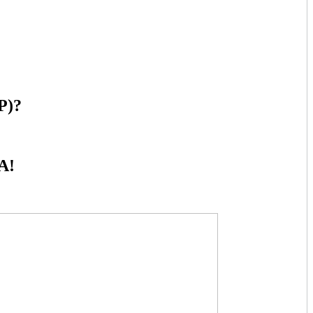
Р)?
А!