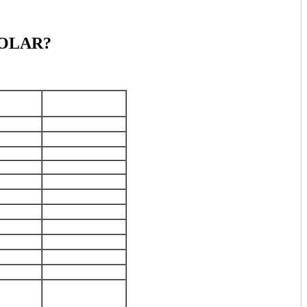
OLAR?
мость
Интервал
б.)
сроков ремонта
латно
1 день
латно
1 день
990
1 день
1990
1-7 дней
3490
1-7 дней
1490
1-7 дней
2490
1-7 дней
2490
1-7 дней
1990
1-7 дней
1990
1-7 дней
990
1-7 дней