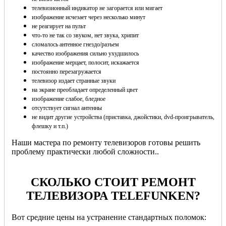
телевизионный индикатор не загорается или мигает
изображение исчезает через несколько минут
не реагирует на пульт
что-то не так со звуком, нет звука, хрипит
сломалось антенное гнездо/разъем
качество изображения сильно ухудшилось
изображение мерцает, полосит, искажается
постоянно перезагружается
телевизор издает странные звуки
на экране преобладает определенный цвет
изображение слабое, бледное
отсутствует сигнал антенны
не видит другие устройства (приставка, джойстики, dvd-проигрыватель,
флешку и т.п.)
Наши мастера по ремонту телевизоров готовы решить
проблему практически любой сложности..
СКОЛЬКО СТОИТ РЕМОНТ
ТЕЛЕВИЗОРА TELEFUNKEN?
Вот средние цены на устранение стандартных поломок: