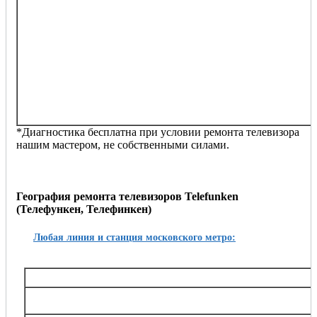
качество изображения сильно ухудшилось
изображение мерцает, полосит, искажается
постоянно перезагружается
телевизор издает странные звуки
на экране преобладает определенный цвет
изображение слабое, бледное
отсутствует сигнал антенны
не видит другие устройства (приставка, джойстики,
dvd-проигрыватель, флешку и т.п.)
другие проблемы
*Диагностика бесплатна при условии ремонта телевизора
нашим мастером, не собственными силами.
География ремонта телевизоров Telefunken
(Телефункен, Телефинкен)
Любая линия и станция московского метро:
Таганско-Краснопресненская
Баррикадная,, Беговая, Волгоградский проспект, Выхино, Жулебино, Китай-город, 
Октябрьское поле, Планерная, Полежаевская, Пролетарская, Пушкинская, Рязанский
Тушинская, Улица 1905 года, Щукин