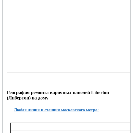
География ремонта варочных панелей Liberton
(Либертон) на дому
Любая линия и станция московского метро:
Таганско-Краснопресненская
Баррикадная,, Беговая, Волгоградский проспект, Выхино, Жулебино, Китай-город, 