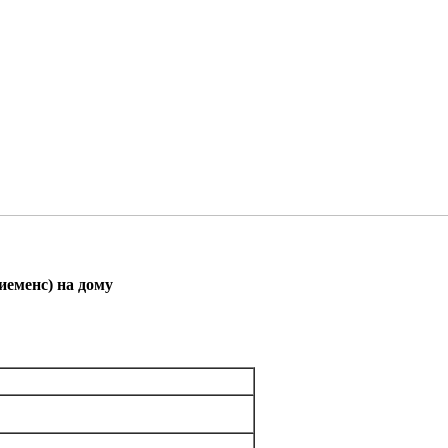
иеменс) на дому
Кузнецкий мост, Кузьминки, Лермонтовски проспект,
 проспект, Сходненская, Таганская, Текстильщики,
ская