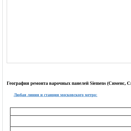
География ремонта варочных панелей Siemens (Сименс, С
Любая линия и станция московского метро:
Таганско-Краснопресненская
Баррикадная,, Беговая, Волгоградский проспект, Выхино, Жулебино, Китай-город, 
Октябрьское поле, Планерная, Полежаевская, Пролетарская, Пушкинская, Рязанский
Тушинская, Улица 1905 года, Щукин
Калининская