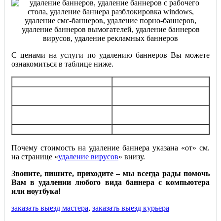
С ценами на услуги по удалению баннеров Вы можете
ознакомиться в таблице ниже.
Услуга
Стоимость
Выезд мастера и
бесплатно при заказе наших
диагностика
услуг
Удаление баннера и поиск
от 450 руб.
др. вредоносных программ
Установка антивируса
от 300 руб.
Почему стоимость на удаление баннера указана «от» см.
на странице «
удаление вирусов
» внизу.
Звоните, пишите, приходите – мы всегда рады помочь
Вам в удалении любого вида баннера с компьютера
или ноутбука!
заказать выезд мастера
,
заказать выезд курьера